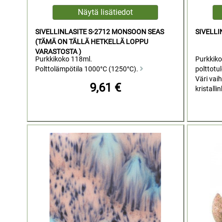
SIVELLINLASITE S-2712 MONSOON SEAS
SIVELLI
(TÄMÄ ON TÄLLÄ HETKELLÄ LOPPU
VARASTOSTA )
Purkkikoko 118ml.
Purkkiko
Polttolämpötila 1000°C (1250°C).
polttotu
Väri vaih
9,61 €
kristalli