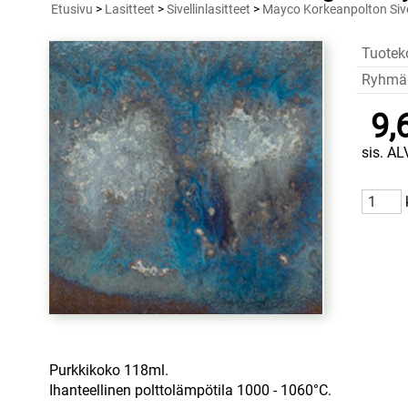
Etusivu
>
Lasitteet
>
Sivellinlasitteet
>
Mayco Korkeanpolton Sivel
Tuotek
Ryhmä
9,
sis. AL
Purkkikoko 118ml.
Ihanteellinen polttolämpötila 1000 - 1060°C.