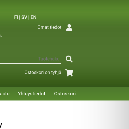
FI
|
SV
|
EN
Omat tiedot
Ostoskori on tyhjä
aute
Yhteystiedot
Ostoskori
y