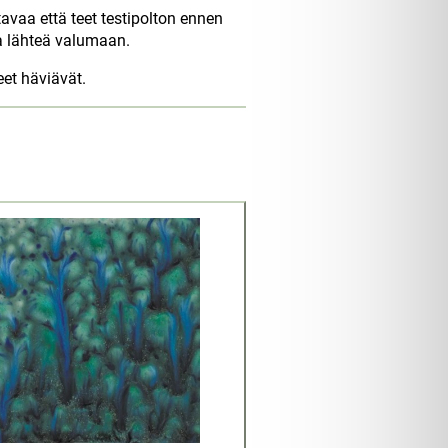
avaa että teet testipolton ennen
aa lähteä valumaan.
et häviävät.