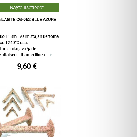
NLASITE CG-962 BLUE AZURE
ko 118ml. Valmistajan kertoma
los 1240°C:ssa:
tuu sinikirjava/jade
nkultaiseen. Ihanteellinen...
9,60 €