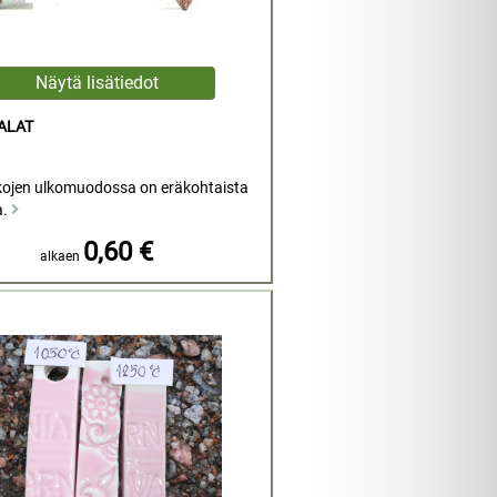
ALAT
kojen ulkomuodossa on eräkohtaista
a.
0,60 €
alkaen