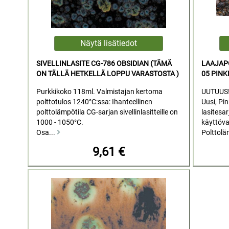
SIVELLINLASITE CG-786 OBSIDIAN (TÄMÄ
LAAJAPO
ON TÄLLÄ HETKELLÄ LOPPU VARASTOSTA )
05 PINK
Purkkikoko 118ml. Valmistajan kertoma
UUTUUS
polttotulos 1240°C:ssa: Ihanteellinen
Uusi, Pin
polttolämpötila CG-sarjan sivellinlasitteille on
lasitesa
1000 - 1050°C.
käyttöval
Osa...
Polttolä
9,61 €