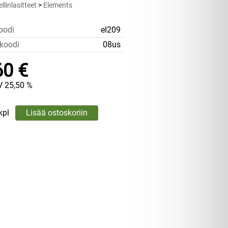
linlasitteet
>
Elements
oodi
el209
koodi
08us
60 €
V 25,50 %
kpl