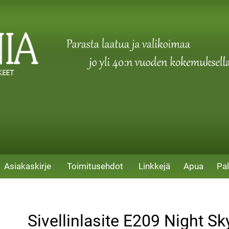
Asiakaskirje
Toimitusehdot
Linkkejä
Apua
Pal
Sivellinlasite E209 Night Sk