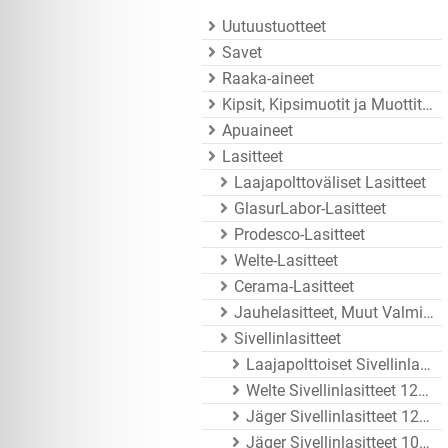
Uutuustuotteet
Savet
Raaka-aineet
Kipsit, Kipsimuotit ja Muottitarvikkeet
Apuaineet
Lasitteet
Laajapolttoväliset Lasitteet
GlasurLabor-Lasitteet
Prodesco-Lasitteet
Welte-Lasitteet
Cerama-Lasitteet
Jauhelasitteet, Muut Valmistajat
Sivellinlasitteet
Laajapolttoiset Sivellinlasitteet
Welte Sivellinlasitteet 1200 - 1250°C
Jäger Sivellinlasitteet 1200 - 1260°C
Jäger Sivellinlasitteet 1020 - 1080°C