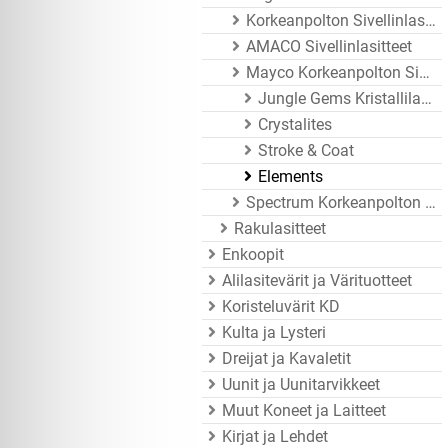
Korkeanpolton Sivellinlasitteet
AMACO Sivellinlasitteet
Mayco Korkeanpolton Sivellinlasitteet
Jungle Gems Kristallilasitteet
Crystalites
Stroke & Coat
Elements
Spectrum Korkeanpolton Sivellinlasitteet
Rakulasitteet
Enkoopit
Alilasitevärit ja Värituotteet
Koristeluvärit KD
Kulta ja Lysteri
Dreijat ja Kavaletit
Uunit ja Uunitarvikkeet
Muut Koneet ja Laitteet
Kirjat ja Lehdet